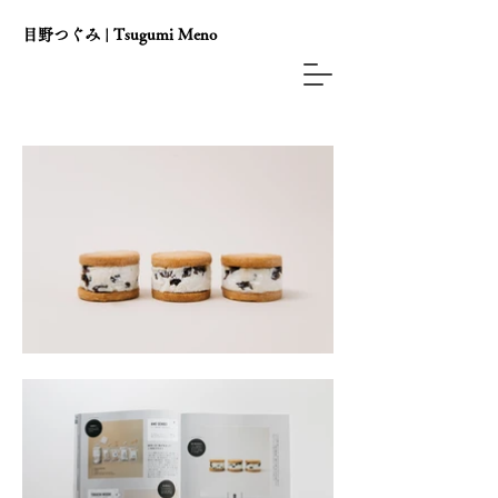
目野つぐみ | Tsugumi Meno