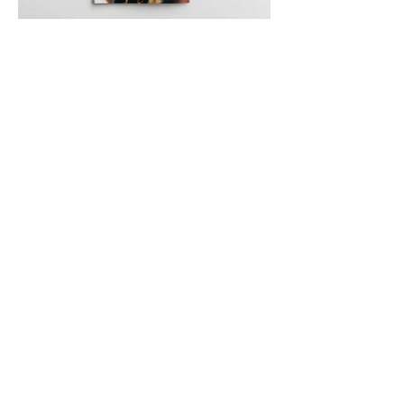
雑誌ONKUL「わたしのまちのてみやげ」ページの写真
撮影を担当しています。
こちらは、
ONKUL webマガジン
にも連載として掲載さ
れています。