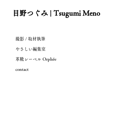
目野つぐみ | Tsugumi Meno
撮影 / 取材執筆
やさしい編集室
革靴レーベル Orphée
contact