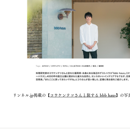
リンネル.jp掲載の【
コウケンテツさんと旅する bbb haus
】の写