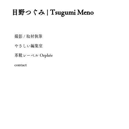
目野つぐみ | Tsugumi Meno
撮影 / 取材執筆
やさしい編集室
革靴レーベル Orphée
contact