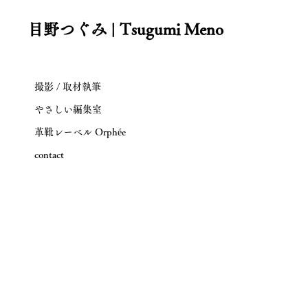
目野つぐみ | Tsugumi Meno
撮影 / 取材執筆
やさしい編集室
革靴レーベル Orphée
contact