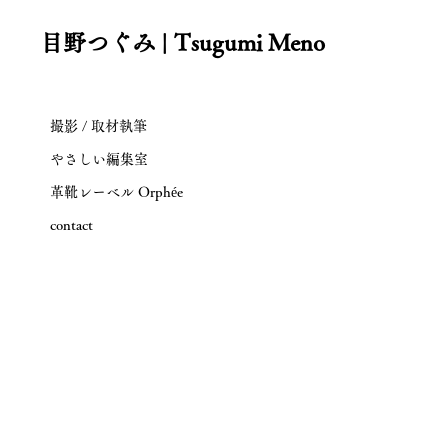
目野つぐみ | Tsugumi Meno
撮影 / 取材執筆
やさしい編集室
革靴レーベル Orphée
contact